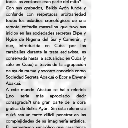
todas las versiones eran parte del mito?
Con sus grabados, Belkis Ayón funde y
confunde con respetuosa arbitrariedad
todos los estadíos cronológicos de una
remota cofradía masculina que tuvo sus
inicios en las sociedades secretas Ekpe y
Ngbe de Nigeria del Sur y Camerún, y
que, introducida en Cuba por los
carabalíes durante la trata esclavista, es
conservada hasta la actualidad en Cuba (y
sólo en Cuba) a través de la agrupación
de ayuda mutua y socorro conocida como
Sociedad Secreta Abakuá o Ecorie Enyene
Abakuá.
A este mundo Abakuá se halla referida
(¿no sería más apropiado decir
consagrada?) una gran parte de la obra
gráfica de Belkis Ayón. Sin esta referencia
quizá sea un tanto difícil penetrar en las
complejidades de su imaginería artística.
El hermetismo simbólico que caracteriza