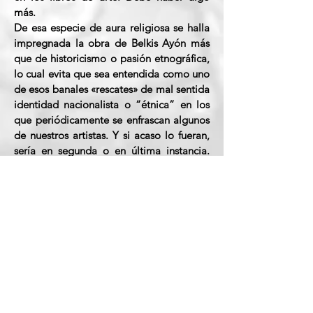
más.
De esa especie de aura religiosa se halla
impregnada la obra de Belkis Ayón más
que de historicismo o pasión etnográfica,
lo cual evita que sea entendida como uno
de esos banales «rescates» de mal sentida
identidad nacionalista o “étnica” en los
que periódicamente se enfrascan algunos
de nuestros artistas. Y si acaso lo fueran,
sería en segunda o en última instancia.
Porque lo que aquí se «rescata» no es un
mito olvidado o perdido, susceptible de
ser reconstruido o revivido en un
laboratorio de etnografía o de folklore,
sino más bien una especie de
autoconciencia, de sentimiento que ha
permanecido probablemente soterrado,
escondido, y que ahora se libera en un
gesto reverencial hacia ese extraño “más
allá” que la ciencia nos niega y nos