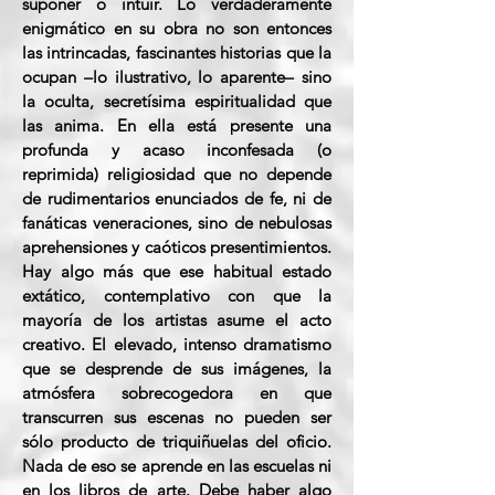
suponer o intuir. Lo verdaderamente
enigmático en su obra no son entonces
las intrincadas, fascinantes historias que la
ocupan –lo ilustrativo, lo aparente– sino
la oculta, secretísima espiritualidad que
las anima. En ella está presente una
profunda y acaso inconfesada (o
reprimida) religiosidad que no depende
de rudimentarios enunciados de fe, ni de
fanáticas veneraciones, sino de nebulosas
aprehensiones y caóticos presentimientos.
Hay algo más que ese habitual estado
extático, contemplativo con que la
mayoría de los artistas asume el acto
creativo. El elevado, intenso dramatismo
que se desprende de sus imágenes, la
atmósfera sobrecogedora en que
transcurren sus escenas no pueden ser
sólo producto de triquiñuelas del oficio.
Nada de eso se aprende en las escuelas ni
en los libros de arte. Debe haber algo