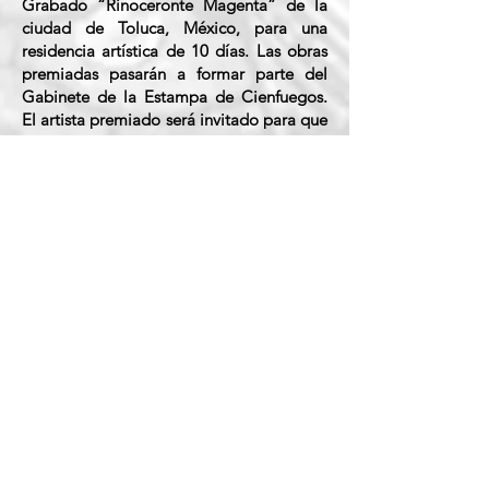
Grabado “Rinoceronte Magenta” de la
ciudad de Toluca, México, para una
residencia artística de 10 días. Las obras
premiadas pasarán a formar parte del
Gabinete de la Estampa de Cienfuegos.
El artista premiado será invitado para que
realice una muestra personal en el Centro
de Arte de Cienfuegos en el año 2022,
dentro del programa oficial del V
Concurso Nacional de Colografía.
Las obras no seleccionadas deberán
contactar al Comité Organizador para su
devolución.
Participar en el Concurso Nacional de
Colografía Belkis Ayón implica la
aceptación de estas Bases. El fallo del
Jurado será inapelable.
Más información
Comité Organizador del Concurso
Nacional de Colografía Belkis Ayón
ESTATE DE BELKIS AYÓN, LA HABANA